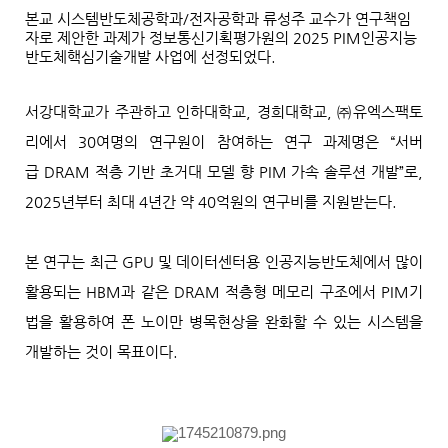
본교 시스템반도체공학과
/
전자공학과 류성주 교수가 연구책임
자로 제안한 과제가 정보통신기획평가원의
2025 PIM
인공지능
반도체핵심기술개발 사업에 선정되었다
.
서강대학교가 주관하고 인하대학교
,
경희대학교
,
㈜
유엑스팩토
리에서
30
여명의 연구원이 참여하는 연구 과제명은
“
서버
급
DRAM
적층 기반 초거대 모델 향
PIM
가속 솔루션 개발
”
로
,
2025
년부터 최대
4
년간 약
40
억원의 연구비를 지원받는다
.
본 연구는 최근
GPU
및 데이터센터용 인공지능반도체에서 많이
활용되는
HBM
과 같은
DRAM
적층형 메모리 구조에서
PIM
기
법을 활용하여 폰 노이만 병목현상을 완화할 수 있는 시스템을
개발하는 것이 목표이다
.