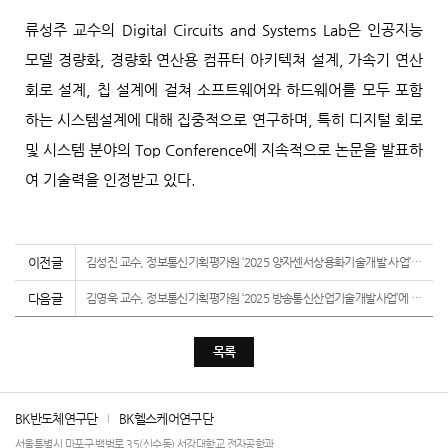
류성주 교수의
Digital Circuits and Systems Lab
은 인공지능
모델 경량화
,
경량화 연산용 컴퓨터 아키텍쳐 설계
,
가속기 연산
회로 설계
,
칩 설계에 걸쳐 소프트웨어와 하드웨어를 모두 포함
하는 시스템설계에 대해 집중적으로 연구하며
,
특히 디지털 회로
및 시스템 분야의
Top Conference
에 지속적으로 논문을 발표하
여 기술력을 인정받고 있다
.
이전글
김성진 교수, 정보통신기획평가원 ‘2025 양자센서상용화기술개발 사업’ 선정
다음글
김영욱 교수, 정보통신기획평가원 ‘2025 방송통신산업기술개발사업’에 선정
목록
BK반도체연구단
BK헬스케어연구단
서울특별시 마포구 백범로 35(신수동) 서강대학교 전자공학과