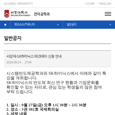
SOGANG UNIVERSITY
LOGIN
ENGLISH
전자공학과
학과소식/커뮤니티
일반공지
일반공지
서강대-SK하이닉스 테크데이 신청 안내
2024.09.24
2794
시스템반도체공학과와
SK
하이닉스에서 아래와 같이 특
강을 개최합니다
.
SK
하이닉스의 반도체 최신 연구 현황과 기업문화를
확인할 수 있는 자리로
,
관심 있는 학생들의 많은 참여
부탁 드립니다
.
1.
일시
: 9
월
27
일
(
금
)
오후
1
시
30
분
~ 2
시
30
분
2.
장소
: J
관
302
호 국제회의실
3.
세부 내용