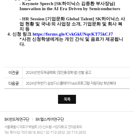
- Keynote Speech [SK
하이닉스 김종환 부사장님
]
Innovation in the AI Era Driven by Semiconductors
- HR Session [
기업문화
Global Talent] SK
하이닉스 사
업 현황 및 국내
/
외 사업장 소개
,
기업문화 및 회사 복
지 등
4.
신청 링크
https://forms.gle/CvkGkUNqvKT75kCJ7
*
사전 신청학생에게는 개인 간식 및 음료가 제공됩니
다
.
이전글
2024년 반도체공학회 [정진용장학생] 선발 공고
다음글
2024년 하반기 삼성디스플레이Track프로그램 지원대상 학년확대
목록
BK반도체연구단
BK헬스케어연구단
서울특별시 마포구 백범로 35(신수동) 서강대학교 전자공학과
Tel. 학사 02-705-8016, BK21 02-710-2652, 02-710-2653