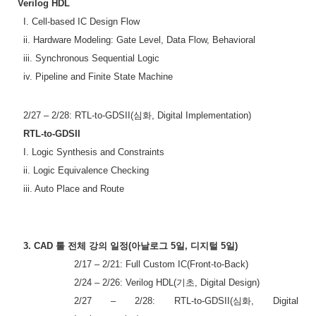
Verilog HDL
I. Cell-based IC Design Flow
ii. Hardware Modeling: Gate Level, Data Flow, Behavioral
iii. Synchronous Sequential Logic
iv. Pipeline and Finite State Machine
2/27
–
2/28: RTL-to-GDSII(
심화
, Digital Implementation)
RTL-to-GDSII
I. Logic Synthesis and Constraints
ii. Logic Equivalence Checking
iii. Auto Place and Route
3. CAD
툴 전체 강의 일정
(
아날로그
5
일
,
디지털
5
일
)
2/17
–
2/21: Full Custom IC(Front-to-Back)
2/24
–
2/26: Verilog HDL(
기초
, Digital Design)
2/27
–
2/28: RTL-to-GDSII(
심화
, Digital