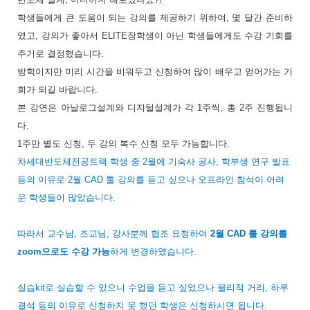
학생들에게 큰 도움이 되는 강의를 제공하기 위하여
,
몇 달간 준비하
였고
,
강의가 좋아서
ELITE
장학생이 아닌 학생들에게도 수강 기회를
주기로 결정했습니다
.
방학이지만 미리 시간을 비워두고 신청하여 많이 배우고 얻어가는 기
회가 되길 바랍니다
.
본 강연은 아날로그설계와 디지털설계가 각
1
주씩
,
총
2
주 진행됩니
다
.
1
주만 별도 신청
,
두 강의 복수 신청 모두 가능합니다
.
차세대반도체전공트랙 학생 중
2
월에 기숙사 공사
,
학부생 연구 발표
등의 이유로
2
월
CAD
툴 강의를 듣고 싶으나 오프라인 참석이 어려
운 학생들이 많았습니다
.
따라서 교수님
,
조교님
,
강사분께 협조 요청하여
2
월
CAD
툴 강의를
zoom
으로도 수강 가능
하게 변경하였습니다
.
실습
kit
로 실습할 수 있으니 수업을 듣고 싶었으나 물리적 거리
,
하루
결석 등의 이유로 신청하지 못 했던 학생은 신청하시면 됩니다
.