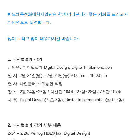
반도체특성화대학사업단은 학생 여러분에게 좋은 기회를 드리고자
다방면으로 노력합니다
.
많이 누리고 많이 배워가시길 바랍니다
.
1.
디지털설계 강의
강의명
:
디지털설계
Digital Design, Digital Implementation
일 시
: 2
월
24
일
(
월
)
–
2
월
28
일
(
금
) 9:00 am
–
18:00 pm
연 사
:
나인플러스 우승안 책임
장 소
: 2월 24일~26일 / 다산
관
104
호
, 27일~28일 / AS관 107호
내 용
: Digital Design(
기초
3
일
), Digital Implementation(
심화
2
일
)
2.
디지털설계 강의 세부 내용
2/24
–
2/26: Verilog HDL(
기초
, Digital Design)