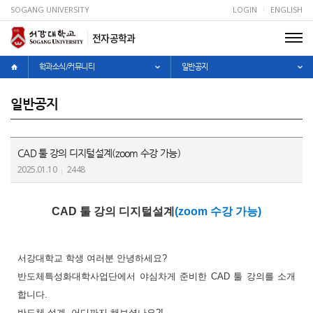
SOGANG UNIVERSITY
LOGIN
ENGLISH
전자공학과
학과소식/커뮤니티
일반공지
일반공지
CAD 툴 강의 디지털설계(zoom 수강 가능)
2025.01.10
2448
C
AD
툴 강의 디지털설계
(zoom
수강 가
능
)
서강대학교 학생 여러분 안녕하세요
?
반도체특성화대학사업단에서 야심차게 준비한
CAD
툴 강의를 소개
합니다
.
반도체 설계
,
어디까지 해보셨나요
?!