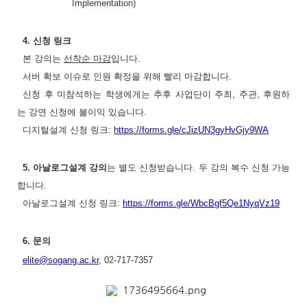
Implementation)
4.
신청 링크
본 강의는
선착순 마감
입니다
.
서버 확보 이슈로 인원 확정을 위해 빨리 마감합니다
.
신청 후 미참석하는 학생에게는 추후 사업단이 주최
,
주관
,
후원하
는 강연 신청에 불이익 있습니다
.
디지털설계 신청 링크
:
https://forms.gle/cJizUN3gyHvGjy9WA
5.
아날로그설계 강의
는 별도 신청받습니다
.
두 강의 복수 신청 가능
합니다
.
아날로그설계 신청 링크
:
https://forms.gle/WbcBgf5Qe1NyqVz19
6.
문의
elite@sogang.ac.kr
, 02-717-7357