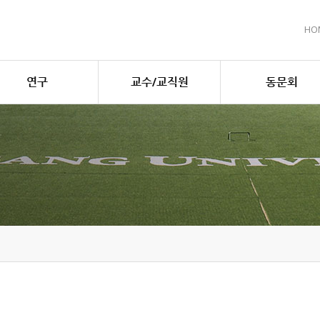
HO
연구
교수/교직원
동문회