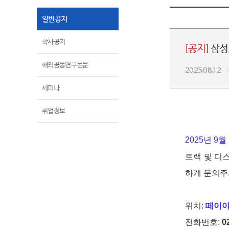
일반공지
학사공지
[공지]
삼성
해외공동연구논문
2025.08.12
세미나
취업정보
2025년 9
트랙 및 디
하게 문의주
위치:
떼이야르
전화번호:
0