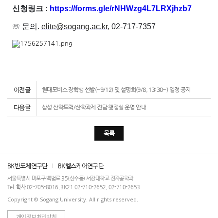
신청링크 :
https://forms.gle/rNHWzg4L7LRXjhzb7
☏ 문의
.
elite@sogang.ac.kr,
02-717-7357
이전글
현대모비스 장학생 선발(~9/12) 및 설명회(9/8, 13:30~) 일정 공지
다음글
삼성 산학트랙/산학과제 전담 행정실 운영 안내
목록
BK반도체연구단
BK헬스케어연구단
서울특별시 마포구 백범로 35(신수동) 서강대학교 전자공학과
Tel. 학사 02-705-8016, BK21 02-710-2652, 02-710-2653
Copyright © Sogang University. All rights reserved.
개인정보처리방침