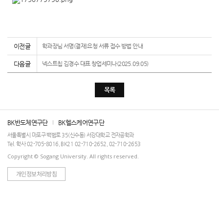
이전글
학과장님 서명(결재)요청 서류 접수 방법 안내
다음글
넥스트칩 김경수 대표 창업세미나(2025.09.05)
목록
BK반도체연구단
BK헬스케어연구단
서울특별시 마포구 백범로 35(신수동) 서강대학교 전자공학과
Tel. 학사 02-705-8016, BK21 02-710-2652, 02-710-2653
Copyright © Sogang University. All rights reserved.
개인정보처리방침