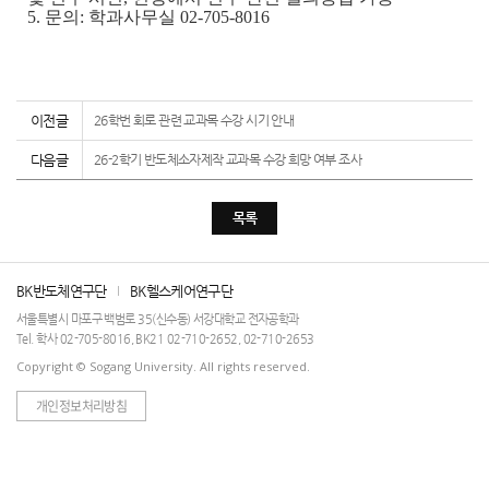
5. 문의: 학과사무실 02-705-8016
이전글
26학번 회로 관련 교과목 수강 시기 안내
다음글
26-2학기 반도체소자제작 교과목 수강 희망 여부 조사
목록
BK반도체연구단
BK헬스케어연구단
서울특별시 마포구 백범로 35(신수동) 서강대학교 전자공학과
Tel. 학사 02-705-8016, BK21 02-710-2652, 02-710-2653
Copyright © Sogang University. All rights reserved.
개인정보처리방침