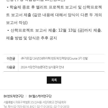
• 학술제 종료 후 엘리트 프로젝트 보고서 및 산학프로젝
트 보고서 제출 (같은 내용에 대해서 양식이 다른 두 개의
보고서 작성)
• 산학프로젝트 보고서 제출: 12월 13일 (금)까지 제출.
제출 방법 및 양식은 추후 공지
이전글
(추가모집)'24년 DB하이텍 반도체 인력양성Course 3기 선발
다음글
2024 서강전자논문대전 심사결과 안내
목록
BK반도체연구단
BK헬스케어연구단
서울특별시 마포구 백범로 35(신수동) 서강대학교 전자공학과
Tel. 학사 02-705-8016, BK21 02-710-2652, 02-710-2653