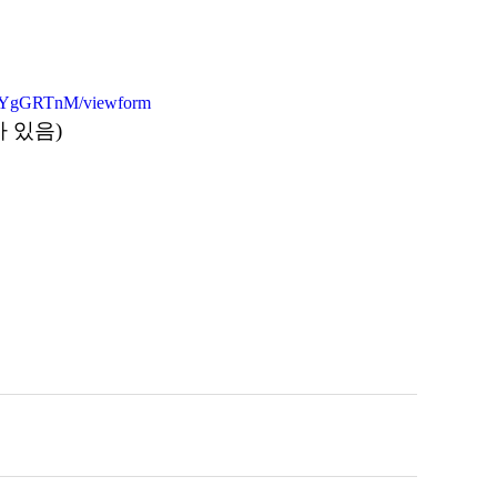
gUYgGRTnM/viewform
 있음)