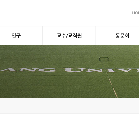
HO
연구
교수/교직원
동문회