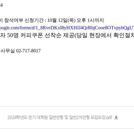
04
이 참석여부 신청기간 : 10월 12일(목) 오후 1시까지
cs.google.com/forms/d/1_8RveDKxI8yHXHIJ4QrRhjCooe8OTvpybQ
자 50명 커피쿠폰 선착순 제공(당일 현장에서 확인절차
사무실 02-717-8017
2024학년도 전기 대학원 일반전형 및 일반2차전형 모집요강.pdf