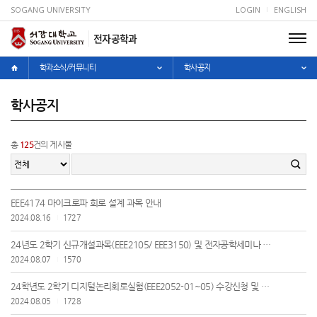
SOGANG UNIVERSITY
LOGIN
ENGLISH
전자공학과
학과소식/커뮤니티
학사공지
학사공지
총
125
건의 게시물
EEE4174 마이크로파 회로 설계 과목 안내
2024.08.16
1727
24년도 2학기 신규개설과목(EEE2105/ EEE3150) 및 전자공학세미나 개설여부 안내(2025.02.07 수정)
2024.08.07
1570
24학년도 2학기 디지털논리회로실험(EEE2052-01~05) 수강신청 및 첫 실험강의 안내
2024.08.05
1728